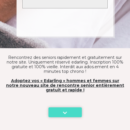
Rencontrez des seniors rapidement et gratuitement sur
notre site. Uniquement réservé edarling. Inscription 100%
gratuite et 100% vieille. Interdit aux ados.ement en 4
minutes top chrono !
Adoptez vos «
Edarling
» hommes et femmes sur
notre nouveau site de rencontre senior entièrement
gratuit et rapide
!
Découvrez annoncesenior.fr, le site de rencontres pour
seniors. L’inscription est totalement gratuite, s’effectue en
moins de 4 minutes et vous donne accès aux profils des
millions de membres qui ont plus de 50 ans et qui, comme
vous, cherchent à faire de belles rencontres,
authentiques