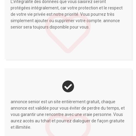
L’intégralité des données que vous saisirez seront
ans et plus ; des attentes
protégées intégralement, car votre protection et le respect
de votre vie privée est notre priorité. Vous pourrez très
différentes
simplement ajouter ou supprimer votre compte. annonce
senior sera toujours disponible pour vous.
Rencontre sérieuse et sincère
, nous sommes
conscients qu'il est plus difficile qu’à 20 ans de trouver un
partenaire. Sur notre site non payant, les séniors sont des
personnes qui cherchent des rencontres d’un soir comme
le grand amour...Des personnes compatibles avec qui ils
vont pouvoir enfin commencer
de nouvelles relations
sérieuses et durables
.
Sur annoncesenior.fr, tout se déroule dans le virtuel avant
de pouvoir rencontrer réellement votre sénior. Mais la
rapidité est notre point fort. 96% des personnes qui utilisent
notre site se disent prêts à tomber amoureux et à
s’engager dans une relation sérieuse. Trouver l’amour sur
internet est devenu plus que normal de nos jours.
annonce senior est un site entièrement gratuit, chaque
Le côté matrimonial vous importe peu ? Alors venez
annonce est validée pour vous éviter de perdre du temps, et
trouver un senior plan cul près de chez vous. Ils sont peu
sur notre site, mais les addictes au sexe sont bien présents
vous garantir une rencontre avec une vraie personne. Vous
ici aussi !
aurez accès au tchat et pourrez dialoguer de façon gratuite
et illimitée.
Rejoignez des milliers